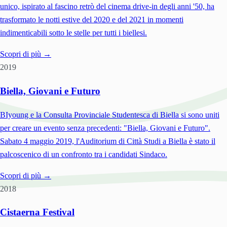
unico, ispirato al fascino retrò del cinema drive-in degli anni '50, ha
trasformato le notti estive del 2020 e del 2021 in momenti
indimenticabili sotto le stelle per tutti i biellesi.
Scopri di più →
2019
Biella, Giovani e Futuro
BIyoung e la Consulta Provinciale Studentesca di Biella si sono uniti
per creare un evento senza precedenti: "Biella, Giovani e Futuro".
Sabato 4 maggio 2019, l'Auditorium di Città Studi a Biella è stato il
palcoscenico di un confronto tra i candidati Sindaco.
Scopri di più →
2018
Cistaerna Festival