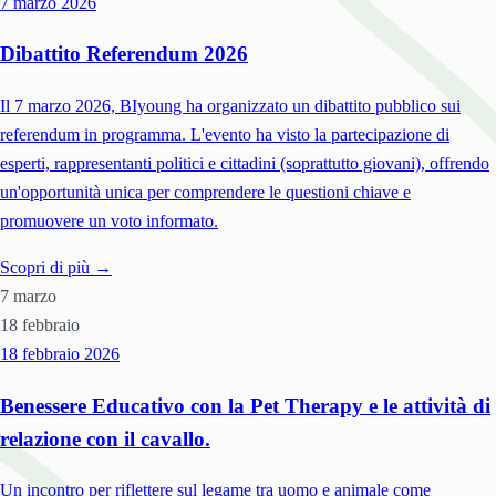
7 marzo
2026
Dibattito Referendum 2026
Il 7 marzo 2026, BIyoung ha organizzato un dibattito pubblico sui
referendum in programma. L'evento ha visto la partecipazione di
esperti, rappresentanti politici e cittadini (soprattutto giovani), offrendo
un'opportunità unica per comprendere le questioni chiave e
promuovere un voto informato.
Scopri di più →
7 marzo
18 febbraio
18 febbraio
2026
Benessere Educativo con la Pet Therapy e le attività di
relazione con il cavallo.
Un incontro per riflettere sul legame tra uomo e animale come