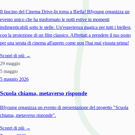
Il fascino del Cinema Drive-In torna a Biella! BIyoung organizza un
evento unico che ha trasformato le notti estive in momenti
indimenticabili sotto le stelle. Un'esperienza magica per tutti i biellesi,
con la proiezione di un film classico. Affrettati a prendere il tuo posto
per una serata di cinema all'aperto come non l'hai mai vissuta prima!
Scopri di più →
29 maggio
5 maggio
5 maggio
2026
Scuola chiama, metaverso risponde
BIyoung organizza un evento di presentazione del progetto "Scuola
chiama, metaverso risponde".
Scopri di più →