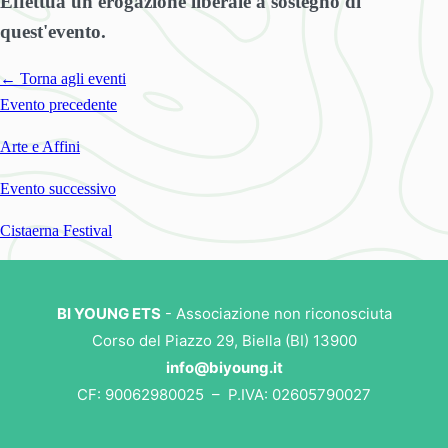
Effettua un'erogazione liberale a sostegno di
quest'evento.
← Torna agli eventi
Evento precedente
Arte e Affini
Evento successivo
Cistaerna Festival
BI YOUNG ETS
- Associazione non riconosciuta
Corso del Piazzo 29, Biella (BI) 13900
info@biyoung.it
CF: 90062980025 – P.IVA: 02605790027